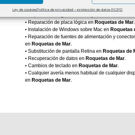
• Actualizaciones de software y hardware en
Roque
Ley de cookies
Política de privacidad – protección de datos RGPD
• Reparación de gráfica en
Roquetas de Mar
.
• Reparación de placa lógica en
Roquetas de Mar
.
• Instalación de Windows sobre Mac en
Roquetas 
• Reparación de fuentes de alimentación y conecto
en
Roquetas de Mar
.
• Substitución de pantalla Retina en
Roquetas de 
• Recuperación de datos en
Roquetas de Mar
.
• Cambios de teclado en
Roquetas de Mar
.
• Cualquier avería menos habitual de cualquier disp
en
Roquetas de Mar
.