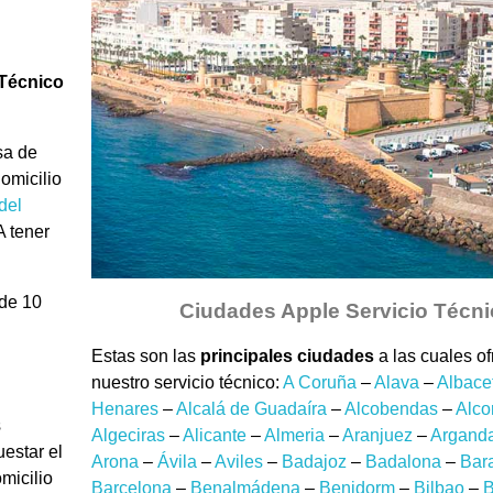
Técnico
sa de
domicilio
del
A tener
de 10
Ciudades Apple Servicio Técn
Estas son las
principales ciudades
a las cuales o
nuestro servicio técnico:
A Coruña
–
Alava
–
Albace
Henares
–
Alcalá de Guadaíra
–
Alcobendas
–
Alco
s
Algeciras
–
Alicante
–
Almeria
–
Aranjuez
–
Arganda
estar el
Arona
–
Ávila
–
Aviles
–
Badajoz
–
Badalona
–
Bar
omicilio
Barcelona
–
Benalmádena
–
Benidorm
–
Bilbao
–
B