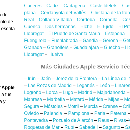
Caceres
–
Cadiz
–
Cartagena
–
Castelldefels
–
Cas
plana
–
Cerdanyola del Vallès
–
Chiclana de la fron
o de
Real
–
Collado Villalba
–
Cordoba
–
Cornella
–
Cos
anto de
Cuenca
–
Dos hermanas
–
Elche
–
El Ejido
–
El Pr
 escrita
Llobregat
–
El Puerto de Santa Maria
–
Estepona
–
Fuengirola
–
Fuenlabrada
–
Gandía
–
Gerona
–
Get
Granada
–
Granollers
–
Guadalajara
–
Guecho
–
Ho
Llobregat
–
Huelva
Más Ciudades Apple Servicio Té
–
Irún
–
Jaén
–
Jerez de la Frontera
–
La Línea de 
–
Las Rozas de Madrid
–
Leganés
–
León
–
Linare
 Apple
Logroño
–
Lorca
–
Lugo
–
Madrid
–
Majadahonda
 a tus
Manresa
–
Marbella
–
Mataró
–
Mérida
–
Mijas
–
Mo
a y
Segura
–
Móstoles
–
Motril
–
Murcia
–
Orense
–
Ori
Oviedo
–
Palencia
–
Pamplona
–
Parla
–
Paterna
Pontevedra
–
Pozuelo de Alarcón
–
Reus
–
Rivas
–
Roquetas de Mar
–
Rubí
–
Sabadell
–
Sagunto
–
S