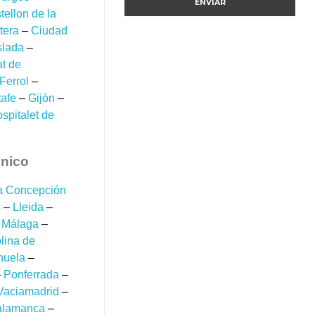
tellon de la
tera
–
Ciudad
lada
–
at de
Ferrol
–
afe
–
Gijón
–
spitalet de
cnico
la Concepción
s
–
Lleida
–
–
Málaga
–
lina de
huela
–
–
Ponferrada
–
Vaciamadrid
–
alamanca
–