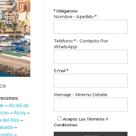
* Obligatorio
Nombre - Apellido *
Teléfono * - Contacto Por
WhatsApp
Email *
ico
Mensaje - Minimo Detalle
frecemos
te
–
Alcalá de
rcon
–
Alcoy
–
Acepto Los
Términos Y
 del Rey
–
Condiciones
akaldo
–
urgos
–