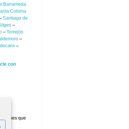
de Barrameda
anta Coloma
–
Santiago de
Sitges
–
o
–
Torrejón
aldemoro
–
adecans
–
cte con
Mar
e en
araciones que
s