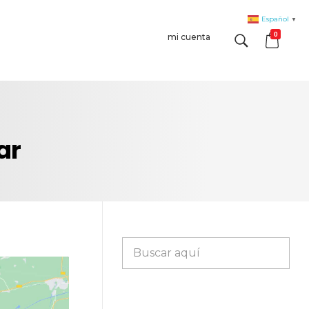
Español
▼
0
mi cuenta
ar