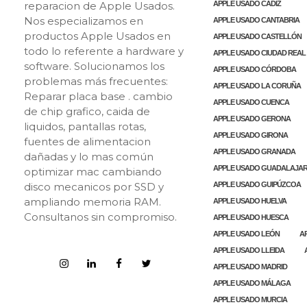
reparacion de Apple Usados.
APPLE USADO CÁDIZ
Nos especializamos en
APPLE USADO CANTABRIA
productos Apple Usados en
APPLE USADO CASTELLÓN
todo lo referente a hardware y
APPLE USADO CIUDAD REAL
software. Solucionamos los
APPLE USADO CÓRDOBA
problemas más frecuentes:
APPLE USADO LA CORUÑA
Reparar placa base . cambio
APPLE USADO CUENCA
de chip grafico, caida de
APPLE USADO GERONA
liquidos, pantallas rotas,
APPLE USADO GIRONA
fuentes de alimentacion
APPLE USADO GRANADA
dañadas y lo mas común
APPLE USADO GUADALAJA
optimizar mac cambiando
disco mecanicos por SSD y
APPLE USADO GUIPÚZCOA
ampliando memoria RAM.
APPLE USADO HUELVA
Consultanos sin compromiso.
APPLE USADO HUESCA
APPLE USADO LEÓN
A
APPLE USADO LLEIDA
APPLE USADO MADRID
APPLE USADO MÁLAGA
APPLE USADO MURCIA