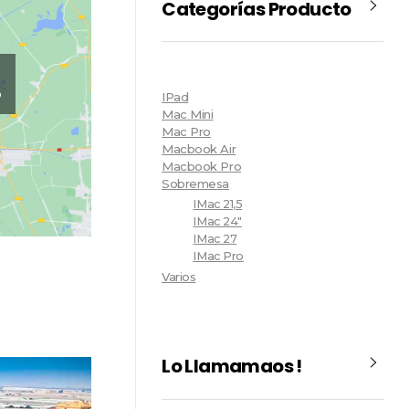
Categorías Producto
o
IPad
Mac Mini
Mac Pro
Macbook Air
Macbook Pro
Sobremesa
IMac 21,5
IMac 24"
IMac 27
IMac Pro
Varios
Lo Llamamaos !