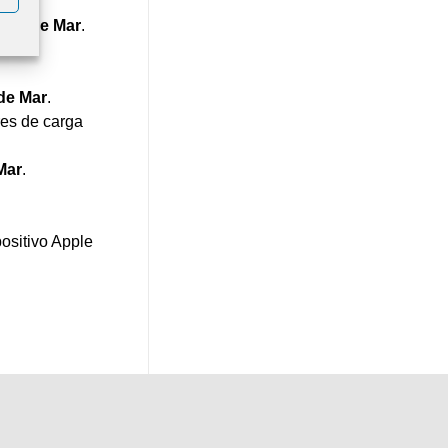
tas de Mar
.
de Mar
.
res de carga
Mar
.
ositivo Apple