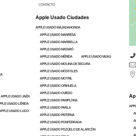
CONTACTO
Apple Usado Ciudades
APPLE USADO MAJADAHONDA
APPLE USADO MANRESA
APPLE USADO MARBELLA
APPLE USADO MATARÓ
APPLE USADO MÉRIDA
APPLE USADO MIJAS
APPLE USADO MOLINA DE SEGURA
APPLE USADO MÓSTOLES
RA
APPLE USADO MOTRIL
APPLE USADO ORIHUELA
APPLE USADO OVIEDO
Ap
APPLE USADO JAÉN
APPLE USADO PAMPLONA
PPLE USADO LÉRIDA
APP
APPLE USADO PARLA
APPLE USADO LUGO
A
APPLE USADO PATERNA
A
APPLE USADO PONFERRADA
A
APPLE USADO POZUELO DE ALARCÓN
A