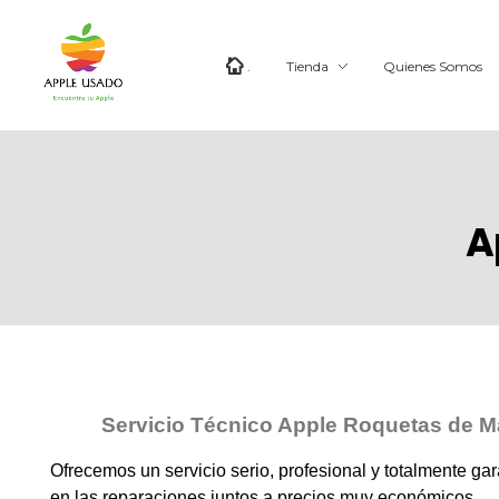
.
Tienda
Quienes Somos
Apple Usado
Vendemos y compramos iMac - MacBook - Mac nini - Mac pro - iPad
A
Servicio Técnico Apple Roquetas de M
Ofrecemos un servicio serio, profesional y totalmente ga
en las reparaciones juntos a precios muy económicos.