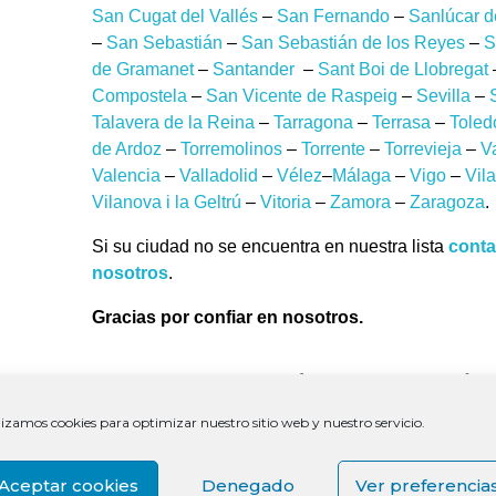
San Cugat del Vallés
–
San Fernando
–
Sanlúcar 
–
San Sebastián
–
San Sebastián de los Reyes
–
S
de Gramanet
–
Santander
–
Sant Boi de Llobregat
Compostela
–
San Vicente de Raspeig
–
Sevilla
–
Talavera de la Reina
–
Tarragona
–
Terrasa
–
Toled
de Ardoz
–
Torremolinos
–
Torrente
–
Torrevieja
–
V
Valencia
–
Valladolid
–
Vélez
–
Málaga
–
Vigo
–
Vil
Vilanova i la Geltrú
–
Vitoria
–
Zamora
–
Zaragoza
.
Si su ciudad no se encuentra en nuestra lista
conta
nosotros
.
Gracias por confiar en nosotros.
Reparar Apple en Roquetas de 
lizamos cookies para optimizar nuestro sitio web y nuestro servicio.
Reparamos cualquier ordenador o dispositivo Appl
Roquetas de Mar
, no obstante las principales rep
acostumbramos a realizar son:
Aceptar cookies
Denegado
Ver preferencia