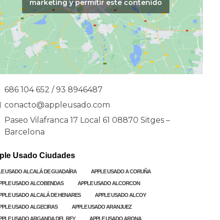
marketing y permitir este contenido
686 104 652 / 93 8946487
conacto@appleusado.com
Paseo Vilafranca 17 Local 61 08870 Sitges –
Barcelona
ple Usado Ciudades
LE USADO ALCALÁ DE GUADAÍRA
APPLE USADO A CORUÑA
PPLE USADO ALCOBENDAS
APPLE USADO ALCORCON
PPLE USADO ALCALÁ DE HENARES
APPLE USADO ALCOY
PPLE USADO ALGECIRAS
APPLE USADO ARANJUEZ
PPLE USADO ARGANDA DEL REY
APPLE USADO ARONA