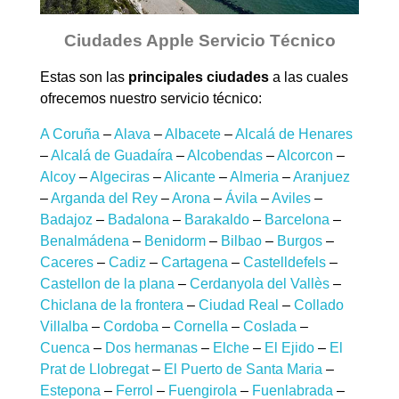
Ciudades Apple Servicio Técnico
Estas son las
principales ciudades
a las cuales
ofrecemos nuestro servicio técnico:
A Coruña
–
Alava
–
Albacete
–
Alcalá de Henares
–
Alcalá de Guadaíra
–
Alcobendas
–
Alcorcon
–
Alcoy
–
Algeciras
–
Alicante
–
Almeria
–
Aranjuez
–
Arganda del Rey
–
Arona
–
Ávila
–
Aviles
–
Badajoz
–
Badalona
–
Barakaldo
–
Barcelona
–
Benalmádena
–
Benidorm
–
Bilbao
–
Burgos
–
Caceres
–
Cadiz
–
Cartagena
–
Castelldefels
–
Castellon de la plana
–
Cerdanyola del Vallès
–
Chiclana de la frontera
–
Ciudad Real
–
Collado
Villalba
–
Cordoba
–
Cornella
–
Coslada
–
Cuenca
–
Dos hermanas
–
Elche
–
El Ejido
–
El
Prat de Llobregat
–
El Puerto de Santa Maria
–
Estepona
–
Ferrol
–
Fuengirola
–
Fuenlabrada
–