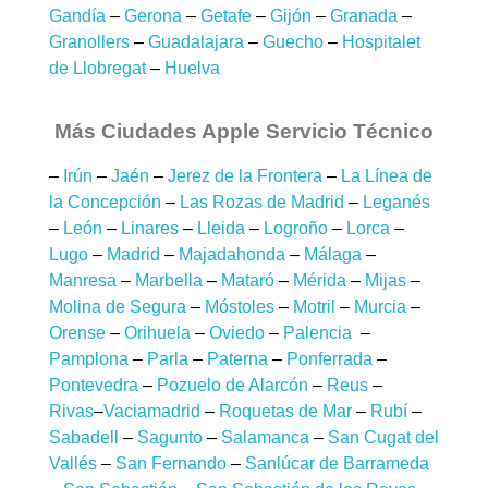
Gandía
–
Gerona
–
Getafe
–
Gijón
–
Granada
–
Granollers
–
Guadalajara
–
Guecho
–
Hospitalet
de Llobregat
–
Huelva
Más Ciudades Apple Servicio Técnico
–
Irún
–
Jaén
–
Jerez de la Frontera
–
La Línea de
la Concepción
–
Las Rozas de Madrid
–
Leganés
–
León
–
Linares
–
Lleida
–
Logroño
–
Lorca
–
Lugo
–
Madrid
–
Majadahonda
–
Málaga
–
Manresa
–
Marbella
–
Mataró
–
Mérida
–
Mijas
–
Molina de Segura
–
Móstoles
–
Motril
–
Murcia
–
Orense
–
Orihuela
–
Oviedo
–
Palencia
–
Pamplona
–
Parla
–
Paterna
–
Ponferrada
–
Pontevedra
–
Pozuelo de Alarcón
–
Reus
–
Rivas
–
Vaciamadrid
–
Roquetas de Mar
–
Rubí
–
Sabadell
–
Sagunto
–
Salamanca
–
San Cugat del
Vallés
–
San Fernando
–
Sanlúcar de Barrameda