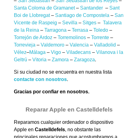
–
San Sebastián
–
San Sebastián de los Reyes
–
Santa Coloma de Gramanet
–
Santander
–
Sant
Boi de Llobregat
–
Santiago de Compostela
–
San
Vicente de Raspeig
–
Sevilla
–
Sitges
–
Talavera
de la Reina
–
Tarragona
–
Terrasa
–
Toledo
–
Torrejón de Ardoz
–
Torremolinos
–
Torrente
–
Torrevieja
–
Valdemoro
–
Valencia
–
Valladolid
–
Vélez
–
Málaga
–
Vigo
–
Viladecans
–
Vilanova i la
Geltrú
–
Vitoria
–
Zamora
–
Zaragoza
.
Si su ciudad no se encuentra en nuestra lista
contacte con nosotros
.
Gracias por confiar en nosotros.
Reparar Apple en Castelldefels
Reparamos cualquier ordenador o dispositivo
Apple en
Castelldefels
, no obstante las
principales reparaciones que acostumbramos a